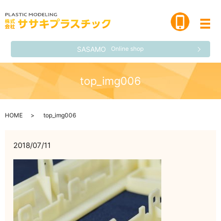
メ
SASAMO
Online shop
top_img006
HOME
top_img006
2018/07/11