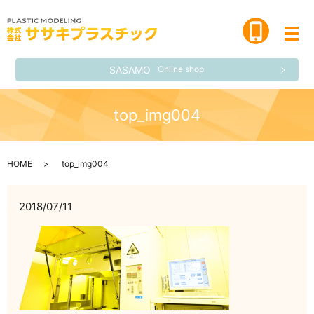
メ
SASAMO
Online shop
top_img004
HOME
top_img004
2018/07/11