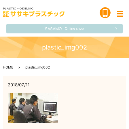
メ
SASAMO
Online shop
plastic_img002
HOME
plastic_img002
2018/07/11