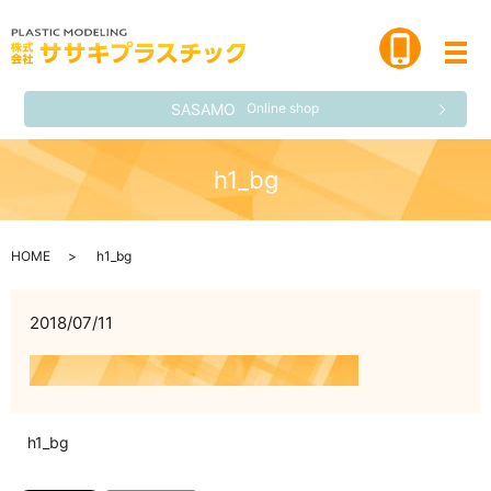
メ
SASAMO
Online shop
h1_bg
HOME
h1_bg
2018/07/11
h1_bg