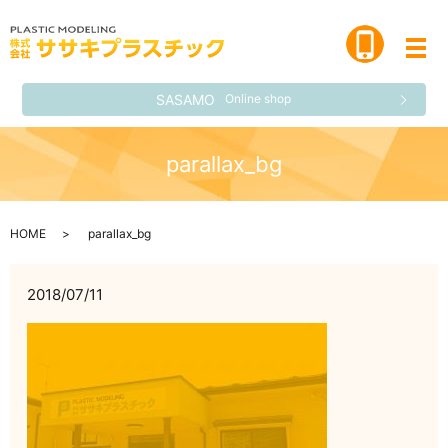
メ
SASAMO
Online shop
parallax_bg
HOME
parallax_bg
2018/07/11